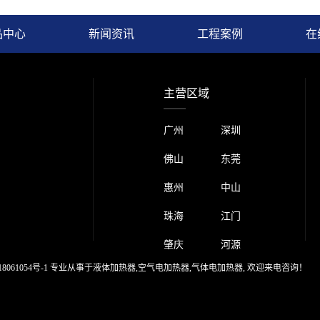
品中心
新闻资讯
工程案例
在
主营区域
广州 深圳
佛山 东莞
惠州 中山
珠海 江门
肇庆 河源
8061054号-1
专业从事于
液体加热器
,
空气电加热器
,
气体电加热器
, 欢迎来电咨询！