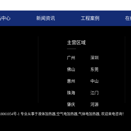
品中心
新闻资讯
工程案例
在
主营区域
广州 深圳
佛山 东莞
惠州 中山
珠海 江门
肇庆 河源
8061054号-1
专业从事于
液体加热器
,
空气电加热器
,
气体电加热器
, 欢迎来电咨询！